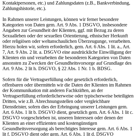
Kontaktpersonen, etc.) und Zahlungsdaten (z.B., Bankverbindung,
Zahlungshistorie, etc.).
In Rahmen unserer Leistungen, können wir ferner besondere
Kategorien von Daten gem. Art. 9 Abs. 1 DSGVO, insbesondere
Angaben zur Gesundheit der Klienten, ggf. mit Bezug zu deren
Sexualleben oder der sexuellen Orientierung, ethnischer Herkunft
oder religiösen oder weltanschaulichen Überzeugunge, verarbeiten.
Hierzu holen wir, sofern erforderlich, gem. Art. 6 Abs. 1 lit. a., Art.
7, Art. 9 Abs. 2 lit. a. DSGVO eine ausdrückliche Einwilligung der
Klienten ein und verarbeiten die besonderen Kategorien von Daten
ansonsten zu Zwecken der Gesundheitsvorsorge auf Grundlage des
Art. 9 Abs. 2 lit h. DSGVO, § 22 Abs. 1 Nr. 1 b. BDSG.
Sofern für die Vertragserfüllung oder gesetzlich erforderlich,
offenbaren oder übermitteln wir die Daten der Klienten im Rahmen
der Kommunikation mit anderen Fachkräften, an der
Vertragserfüllung erforderlicherweise oder typischerweise beteiligten
Dritten, wie z.B. Abrechnungsstellen oder vergleichbare
Dienstleister, sofern dies der Erbringung unserer Leistungen gem.
Art. 6 Abs. 1 lit b. DSGVO dient, gesetzlich gem. Art. 6 Abs. 1 lit c.
DSGVO vorgeschrieben ist, unseren Interessen oder denen der
Klienten an einer effizienten und kostengünstigen
Gesundheitsversorgung als berechtigtes Interesse gem. Art. 6 Abs. 1
lit f. DSGVO dient oder gem. Art. 6 Abs. 1 lit d. DSGVO