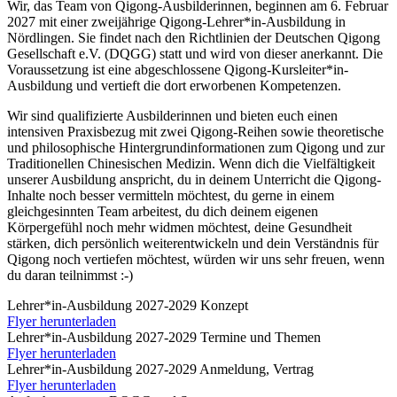
Wir, das Team von Qigong-Ausbilderinnen, beginnen am 6. Februar
2027 mit einer zweijährige Qigong-Lehrer*in-Ausbildung in
Nördlingen. Sie findet nach den Richtlinien der Deutschen Qigong
Gesellschaft e.V. (DQGG) statt und wird von dieser anerkannt. Die
Voraussetzung ist eine abgeschlossene Qigong-Kursleiter*in-
Ausbildung und vertieft die dort erworbenen Kompetenzen.
Wir sind qualifizierte Ausbilderinnen und bieten euch einen
intensiven Praxisbezug mit zwei Qigong-Reihen sowie theoretische
und philosophische Hintergrundinformationen zum Qigong und zur
Traditionellen Chinesischen Medizin. Wenn dich die Vielfältigkeit
unserer Ausbildung anspricht, du in deinem Unterricht die Qigong-
Inhalte noch besser vermitteln möchtest, du gerne in einem
gleichgesinnten Team arbeitest, du dich deinem eigenen
Körpergefühl noch mehr widmen möchtest, deine Gesundheit
stärken, dich persönlich weiterentwickeln und dein Verständnis für
Qigong noch vertiefen möchtest, würden wir uns sehr freuen, wenn
du daran teilnimmst :-)
Lehrer*in-Ausbildung 2027-2029 Konzept
Flyer herunterladen
Lehrer*in-Ausbildung 2027-2029 Termine und Themen
Flyer herunterladen
Lehrer*in-Ausbildung 2027-2029 Anmeldung, Vertrag
Flyer herunterladen